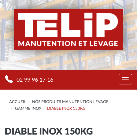
Panneau de gestion des cookies
02 99 96 17 16
Togg
navi
ACCUEIL
NOS PRODUITS MANUTENTION LEVAGE
GAMME INOX
DIABLE INOX 150KG
DIABLE INOX 150KG